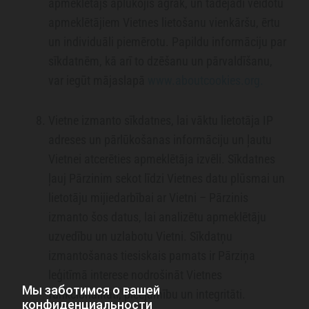
apmeklētājs aplūkojis agrāk, un tādējādi veidotu
apmeklētājiem Vietnes lietošanu vienkāršu, ērtu
un individuāli piemērotu. Papildu informāciju par
sīkdatnēm, kā arī to dzēšanu un pārvaldīšanu,
var iegūt mājaslapā
www.aboutcookies.org.
Vietne izmanto sīkdatnes, lai vāktu lietotāja IP
adreses un pārlūkošanas informāciju un ļautu
Vietnei atcerēties apmeklētāja izvēli. Sīkdatnes
ļauj Pārzinim sekot līdzi Vietnes datu plūsmai un
lietotāju mijiedarbībai ar Vietni – Pārzinis
izmanto šos datus, lai analizētu apmeklētāju
uzvedību un uzlabotu Vietni. Sīkdatņu
izmantošanas tiesiskais pamats ir Pārziņa
leģitīmā interese nodrošināt Vietnes
Мы заботимся о вашей
funkcionalitāti, pieejamību un integritāti.
конфиденциальности