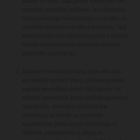
datums un laiks). Šajā punktā minētie dati tiek
izmantoti tehniskiem nolūkiem: lai nodrošinātu
Vietnes pienācīgu funkcionēšanu un drošību un
izmeklētu iespējamos drošības incidentus. Šajā
punktā minēto datu vākšanas pamats ir Pārziņa
tiesiskā interese nodrošināt Vietnes tehnisku
pieejamību un integritāti.
Sīkdatnes ir nelieli faili, kurus, katru reizi, kad
apmeklētājs apmeklē Vietni, pārlūkprogramma
saglabā apmeklētāja datorā tādā apmērā, kā
norādīts apmeklētāja datora pārlūkprogrammas
iestatījumos. Atsevišķas sīkdatnes tiek
izmantotas, lai atlasītu un piemērotu
apmeklētājam piedāvājamo informāciju un
reklāmas, pamatojoties uz saturu, ko