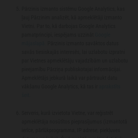
Pārzinis izmanto sistēmu Google Analytics, kas
ļauj Pārzinim analizēt, kā apmeklētāji izmanto
Vietni. Par to, kā darbojas Google Analytics
pamatprincipi, iespējams uzzināt
Google
mājaslapā.
Pārzinis izmanto savāktos datus
savās tiesiskajās interesēs, lai uzlabotu izpratni
par Vietnes apmeklētāju vajadzībām un uzlabotu
pieejamību Pārziņa publiskotajai informācijai.
Apmeklētājs jebkurā laikā var pārtraukt datu
vākšanu Google Analytics, kā tas ir
aprakstīts
šeit.
Serveris, kurā izvietota Vietne, var reģistrēt
apmeklētāja nosūtītos pieprasījumus (izmantotā
ierīce, pārlūkprogramma, IP adrese, piekļuves