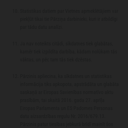
Statistikas datiem par Vietnes apmeklētājiem var
piekļūt tikai tie Pārziņa darbinieki, kuri ir atbildīgi
par tādu datu analīzi.
Ja nav noteikts citādi, sīkdatnes tiek glabātas,
kamēr tiek izpildīta darbība, kādam nolūkam tās
vāktas, un pēc tam tās tiek dzēstas.
Pārzinis apliecina, ka sīkdatnes un statistikas
informācija tiks apkopota, apstrādāta un glabāta
saskaņā ar Eiropas Savienības normatīvo aktu
prasībām, tai skaitā 2016. gada 27. aprīļa
Eiropas Parlamenta un ES Padomes Personas
datu aizsardzības regulu Nr. 2016/679.13.
Pārzinis patur tiesības jebkurā brīdī mainīt šos