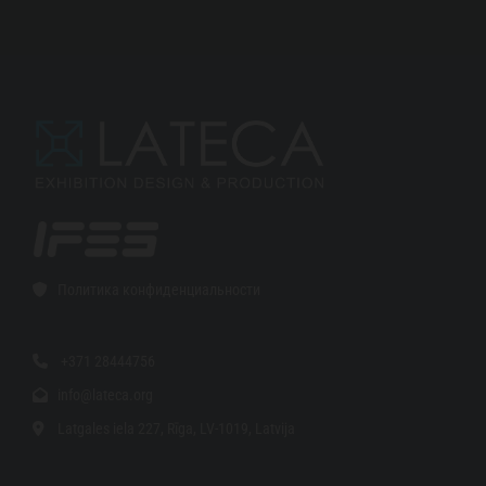
Политика конфиденциальности

+371 28444756

info@lateca.org

Latgales iela 227, Rīga, LV-1019, Latvija
