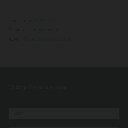
Телефон:
+371 28444756
Эл. почта:
info@lateca.org
Адрес:
Улица Латгалес 227, Рига
Задайте нам вопрос!
