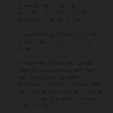
Pārzinis, kas Vietnē vāc datus par Vietnes
apmeklētājiem, ir SIA “Lateca”, Reģ.Nr.
40003258969, (turpmāk – Pārzinis).
Pārziņa adrese: Rīga, Zalkšu iela 7, LV-1006,
Pārziņa e-pasts:
info@lateca.org
, Pārziņa
tālrunis:
(+371) 28444756.
Pārzinis nemitīgi pilnveido Vietni, ar mērķi,
uzlabot tās lietošanu, tāpēc Pārzinim ir jāzina,
kāda informācija ir svarīga Vietnes
apmeklētājiem, cik bieži viņi šo Vietni apmeklē,
kādas ierīces un pārlūkprogrammu viņi izmanto,
no kāda reģiona nāk apmeklētāji, un kādu saturu
vislabprātāk lasa.