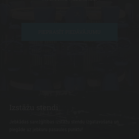
u
P
i
PIEPRASĪT PIEDĀVĀJUMU
PIEPRASĪT PIEDĀVĀJUMU
e
r
e
d
z
e
E
k
Izstāžu stendi
s
k
Jebkādas sarežģītības izstāžu stendu izgatavošana un
l
piegāde uz jebkuru pasaules punktu!