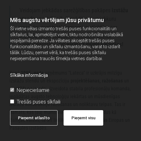
i
Veidojam jebkādas sarežģītības pakāpes
izstāžu
e
stendus
no A līdz Z. Piegādājam uz jebkuru
Mēs augstu vērtējam jūsu privātumu
s
pasaules punktu! Uzņemamies atbildību par
Šī vietne vēlas izmanto trešās puses funkcionalitāti un
a
sīkfailus, lai, apmeklējot vietni, tiktu nodrošināta vislabākā
plānošanu, realizāciju un izstādes stenda
i
iespējamā pieredze. Ja vēlaties akceptēt trešās puses
funkcionalitāti –
Jūs varat uz mums paļauties!
funkcionalitātes un sīkfailu izmantošanu, varat to izdarīt
s
tālāk. Lūdzu, ņemiet vērā, ka trešās puses sīkfailu
t
nepieņemšana traucēs tīmekļa vietnes darbībai.
a
Kopš
1995. gada
uzņēmums "Lateca" ir uzkrājis milzīgu
Sīkāka informācija
,
izstāžu stendu un ekspozīciju
projektēšanas, ražošanas
un
I
montāžas
pieredzi. Izveidota stabila profesionāļu komanda,
Nepieciešamie
e
iegādātas augsto tehnoloģiju iekārtas un mūsdienīgas
Trešās puses sīkfaili
izstāžu konstrukciju ražošanas un noliktavu telpas. Tas ir
s
pamats, kas ļauj mums vienādi viegli celt stendus kā
p
Pieņemt atlasīto
Pieņemt visu
Baltijas valstīs, tā arī lielākajās
starptautiskajās
Eiropas un
a
Pasaules izstādēs.
i