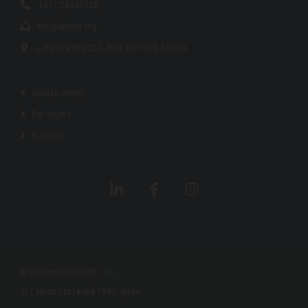
+371 28444756

info@lateca.org

Latgales iela 227, Rīga, LV-1019, Latvija

Izstāžu stendi

Par mums

Kontakti

Majaslapas izstrāde -
zing.lv
© Lateca Ltd | kopš 1995. gada