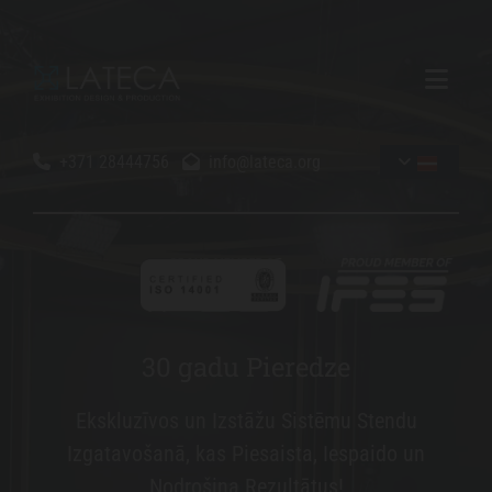
+371 28444756
info@lateca.org


3
30 gadu Pieredze
30 gadu Pieredze
0
Ekskluzīvos un Izstāžu Sistēmu Stendu
Ekskluzīvos un Izstāžu Sistēmu Stendu
g
Izgatavošanā, kas Piesaista, Iespaido un
Izgatavošanā, kas Piesaista, Iespaido un
a
d
Nodrošina Rezultātus!
Nodrošina Rezultātus!