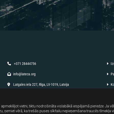
+371 28444756
Izs


info@lateca.org
Pa


Latgales iela 227, Rīga, LV-1019, Latvija
Kon


i, apmeklējot vietni, tiktu nodrošināta vislabākā iespējamā pieredze. Ja v
dzu, ņemiet vērā, ka trešās puses sīkfailu nepieņemšana traucēs tīmekļa v