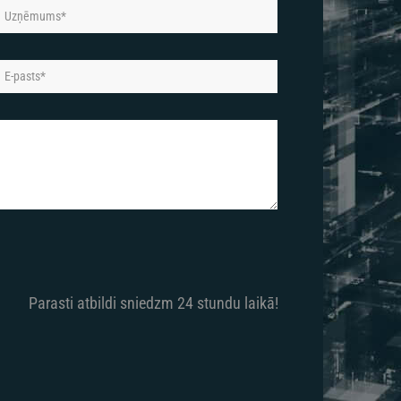
Parasti atbildi sniedzm 24 stundu laikā!