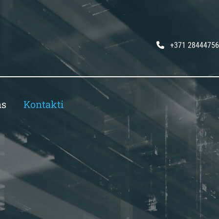
+371 28444756

ms
Kontakti