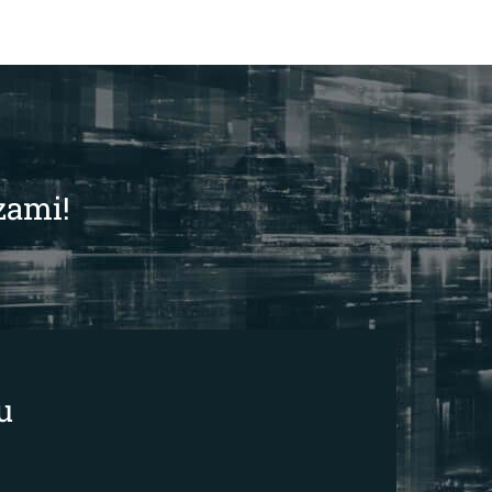
zami!
u