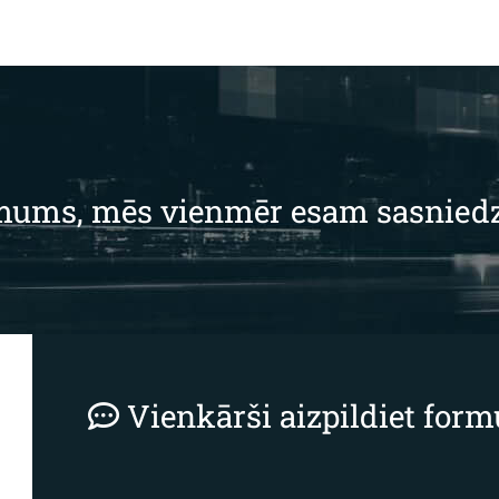
t mums, mēs vienmēr esam sasnied
Vienkārši aizpildiet form
