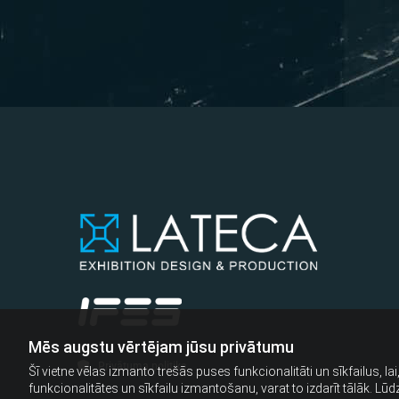
Mēs augstu vērtējam jūsu privātumu
Privātuma politika

Šī vietne vēlas izmanto trešās puses funkcionalitāti un sīkfailus, la
funkcionalitātes un sīkfailu izmantošanu, varat to izdarīt tālāk. Lū