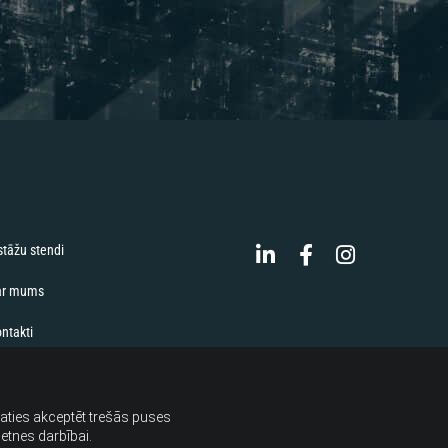
tāžu stendi
r mums
takti
ēlaties akceptēt trešās puses
ietnes darbībai.