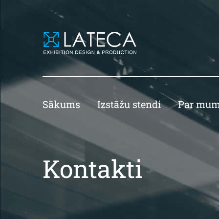
Sākums
Izstāžu stendi
Par mu
Kontakti