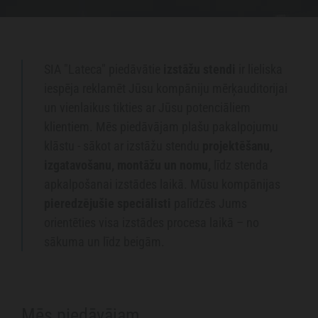
SIA "Lateca" piedāvātie
izstāžu stendi
ir lieliska
iespēja reklamēt Jūsu kompāniju mērķauditorijai
un vienlaikus tikties ar Jūsu potenciāliem
klientiem. Mēs piedāvājam plašu pakalpojumu
klāstu - sākot ar izstāžu stendu
projektēšanu,
izgatavošanu, montāžu un nomu,
līdz stenda
apkalpošanai izstādes laikā. Mūsu kompānijas
pieredzējušie speciālisti
palīdzēs Jums
orientēties visa izstādes procesa laikā – no
sākuma un līdz beigām.
Mēs piedāvājam