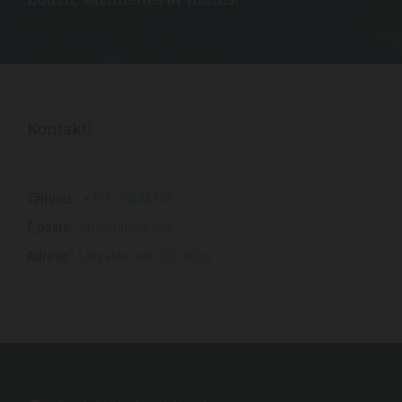
Kontakti
Tālrunis:
+371 28444756
E-pasts:
info@lateca.org
Adrese:
Latgales iela 227, Rīga