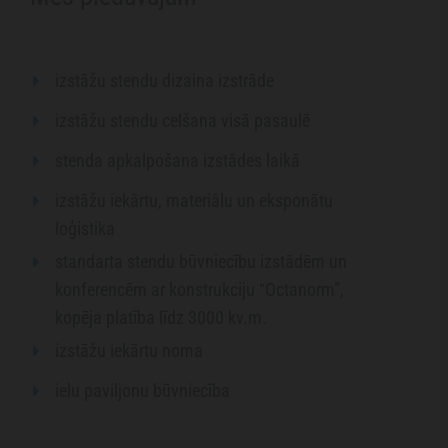
​izstāžu stendu dizaina izstrāde
izstāžu stendu celšana visā pasaulē
stenda apkalpošana izstādes laikā
izstāžu iekārtu, materiālu un eksponātu
loģistika
standarta stendu būvniecību izstādēm un
konferencēm ar konstrukciju “Octanorm”,
kopēja platība līdz 3000 kv.m.
izstāžu iekārtu noma
ielu paviljonu būvniecība