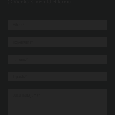
Vienkārši aizpildiet formu
