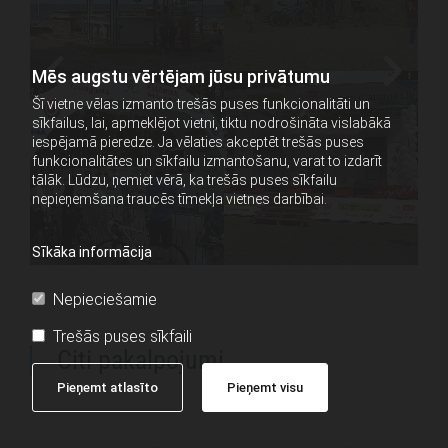
Mēs augstu vērtējam jūsu privātumu
Šī vietne vēlas izmanto trešās puses funkcionalitāti un
sīkfailus, lai, apmeklējot vietni, tiktu nodrošināta vislabākā
iespējamā pieredze. Ja vēlaties akceptēt trešās puses
funkcionalitātes un sīkfailu izmantošanu, varat to izdarīt
tālāk. Lūdzu, ņemiet vērā, ka trešās puses sīkfailu
nepieņemšana traucēs tīmekļa vietnes darbībai.
Sīkāka informācija
Nepieciešamie
Trešās puses sīkfaili
Citi pakalpojumi
Pieņemt atlasīto
Pieņemt visu