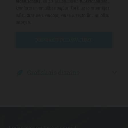
organizēšana,
kā arī skaistums un
funkcionalitāte
,
komforts un omulības sajūta! Tieši uz to orientējas
mūsu dizaineri, veidojot veikalu, restorānu un ofisu
interjeru.
PIEPRASĪT PIEDĀVĀJUMU
Grafiskais dizains
Lūdzu, sazinieties ar mums!