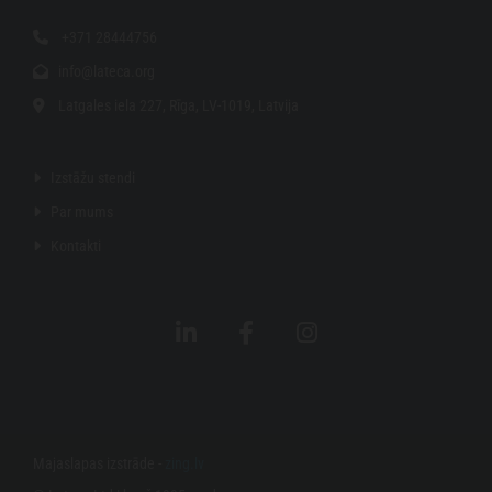
+371 28444756

info@lateca.org

Latgales iela 227, Rīga, LV-1019, Latvija

Izstāžu stendi

Par mums

Kontakti

Majaslapas izstrāde -
zing.lv