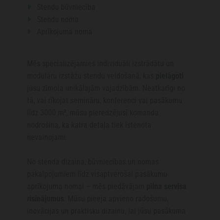
Stendu būvniecība

Stendu noma

Aprīkojuma noma

Mēs specializējamies individuāli izstrādātu un
modulāru izstāžu stendu veidošanā, kas
pielāgoti
jūsu zīmola unikālajām vajadzībām. Neatkarīgi no
tā, vai rīkojat semināru, konferenci vai pasākumu
līdz 3000 m², mūsu pieredzējusī komanda
nodrošina, ka katra detaļa tiek īstenota
nevainojami.
No stenda dizaina, būvniecības un nomas
pakalpojumiem līdz visaptverošai pasākumu
aprīkojuma nomai – mēs piedāvājam
pilna servisa
risinājumus
. Mūsu pieeja apvieno radošumu,
inovācijas un praktisku dizainu, lai jūsu pasākuma